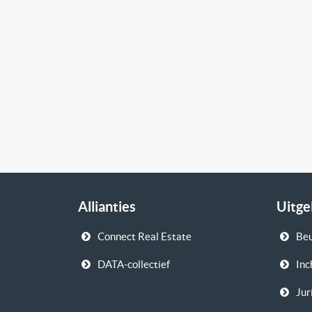
Allianties
Uitge
Connect Real Estate
Beu
DATA-collectief
Inc
Ju