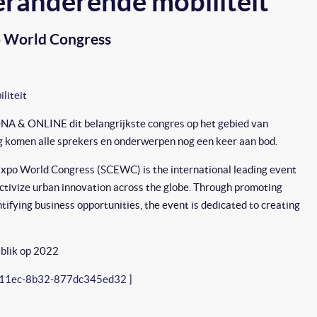
eranderende mobiliteit
po World Congress
liteit
A & ONLINE dit belangrijkste congres op het gebied van
ag komen alle sprekers en onderwerpen nog een keer aan bod.
xpo World Congress (SCEWC) is the international leading event
lectivize urban innovation across the globe. Through promoting
ntifying business opportunities, the event is dedicated to creating
blik op 2022
5-11ec-8b32-877dc345ed32
]