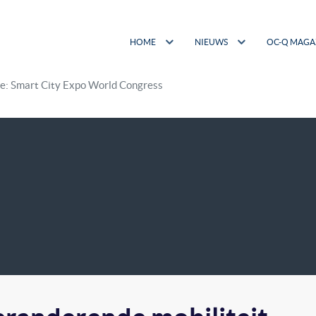
HOME
NIEUWS
OC-Q MAGA
ge: Smart City Expo World Congress