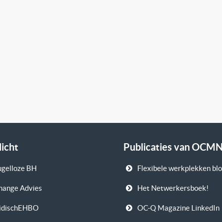
licht
Publicaties van OCM
gelloze BH
Flexibele werkplekken bl
hange Advies
Het Netwerkersboek!
ridischEHBO
OC-Q Magazine LinkedIn