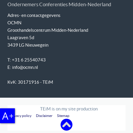
Ondernemers Conferenties Midden-Nederland
Adres- en contactgegevens
OCMN
Groothandelscentrum Midden-Nederland
Laagraven 5d
3439 LG Nieuwegein
T: +31 6 25540743
E: info@ocmn.nl
KvK: 30171916 - TEiM
TEiM is on my site production
Privacy policy
Disclaimer
Sitemap