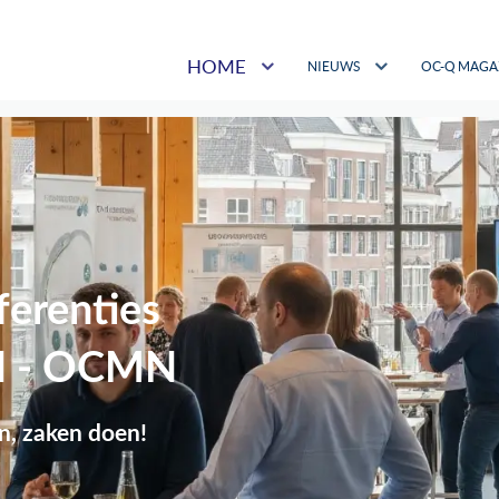
HOME
NIEUWS
OC-Q MAGA
erenties
d - OCMN
n, zaken doen!