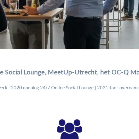
 Social Lounge, MeetUp-Utrecht, het OC-Q Mag
erk | 2020 opening 24/7 Online Social Lounge | 2021 Jan.: overna