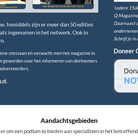
I
edere 15de
Q Magazine 
Daarnaast o
. Inmiddels zijn er meer dan 50 edities
ondernemers
ats ingenomen in het netwerk. Ook in
Schrijf je i
jn.
Doneer 
utine ontstaan en verwacht men het magazine in
um geworden voor het informeren van deelnemers
 adverteerders.
.nl
Aandachtsgebieden
 er om een podium te bieden aan specialisten in het betreffen