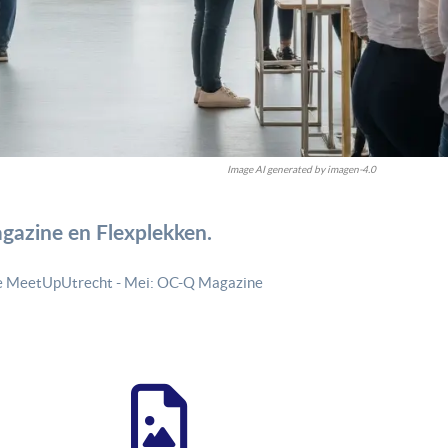
Image AI generated by imagen-4.0
azine en Flexplekken.
me MeetUpUtrecht - Mei: OC-Q Magazine