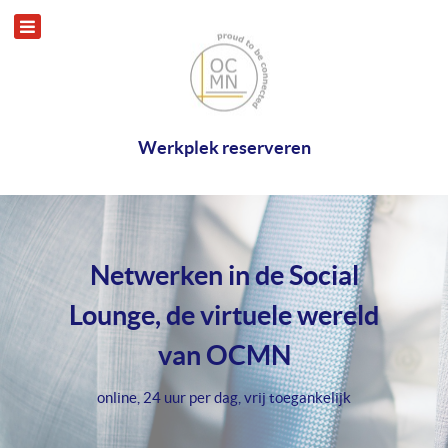
Werkplek reserveren
Netwerken in de Social
Lounge, de virtuele wereld
van OCMN
online, 24 uur per dag, vrij toegankelijk