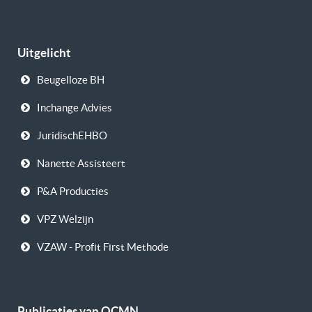
Uitgelicht
Beugelloze BH
Inchange Advies
JuridischEHBO
Nanette Assisteert
P&A Producties
VPZ Welzijn
VZAW - Profit First Methode
Publicaties van OCMN